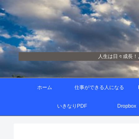
人生は日々成長！
ホーム
仕事ができる人になる
いきなりPDF
Dropbox