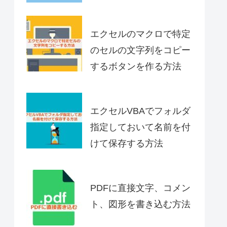
エクセルのマクロで特定
のセルの文字列をコピー
するボタンを作る方法
エクセルVBAでフォルダ
指定しておいて名前を付
けて保存する方法
PDFに直接文字、コメン
ト、図形を書き込む方法