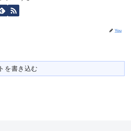
You
トを書き込む