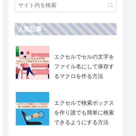
人気記事
エクセルでセルの文字を
ファイル名にして保存す
るマクロを作る方法
エクセルで検索ボックス
を作り誰でも簡単に検索
できるようにする方法