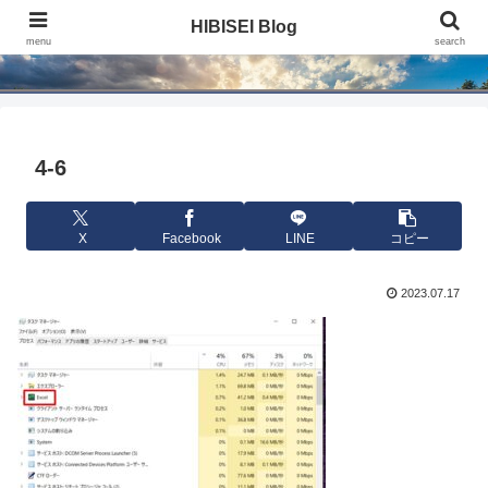
HIBISEI Blog
HIBISEI Blog
menu
search
4-6
X
Facebook
LINE
コピー
2023.07.17