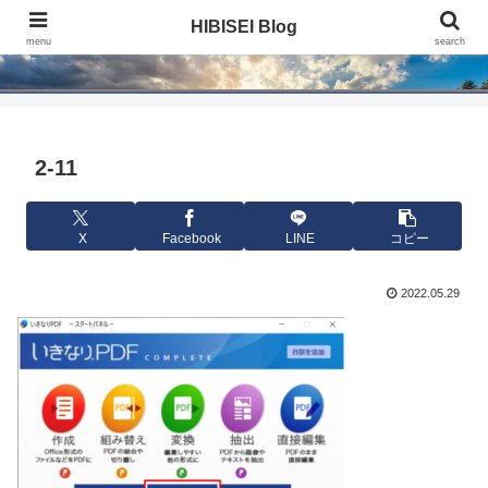
HIBISEI Blog
HIBISEI Blog
menu
search
2-11
X
Facebook
LINE
コピー
2022.05.29