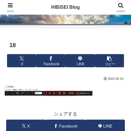
HIBISEI Blog
HIBISEI Blog
menu
search
18
X
Facebook
LINE
コピー
2022.05.14
シェアする
X
Facebook
LINE