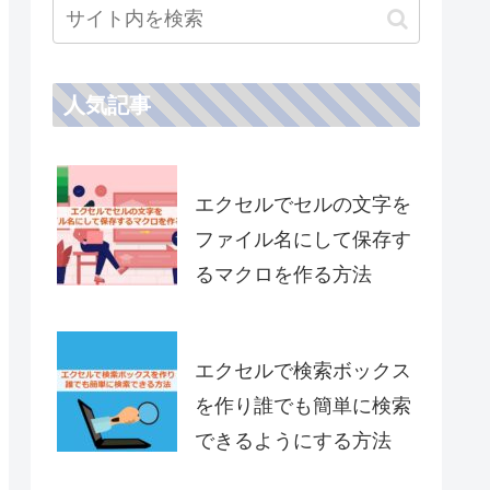
人気記事
エクセルでセルの文字を
ファイル名にして保存す
るマクロを作る方法
エクセルで検索ボックス
を作り誰でも簡単に検索
できるようにする方法