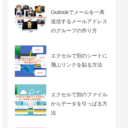
Outlookでメールを一斉
送信するメールアドレス
のグループの作り方
エクセルで別のシートに
飛ぶリンクを貼る方法
エクセルで別のファイル
からデータを引っぱる方
法