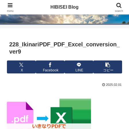
HIBISEI Blog
HIBISEI Blog
menu
search
228_IkinariPDF_PDF_Excel_conversion_
ver9
X
Facebook
LINE
コピー
2025.02.01