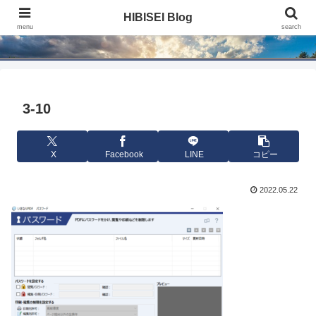
HIBISEI Blog
HIBISEI Blog
menu
search
3-10
X
Facebook
LINE
コピー
2022.05.22