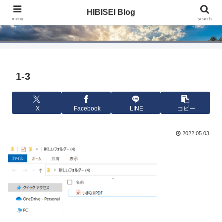
HIBISEI Blog
HIBISEI Blog
menu
search
1-3
X
Facebook
LINE
コピー
2022.05.03