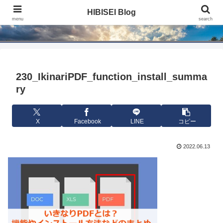
HIBISEI Blog
HIBISEI Blog
menu
search
230_IkinariPDF_function_install_summa
ry
X
Facebook
LINE
コピー
2022.06.13