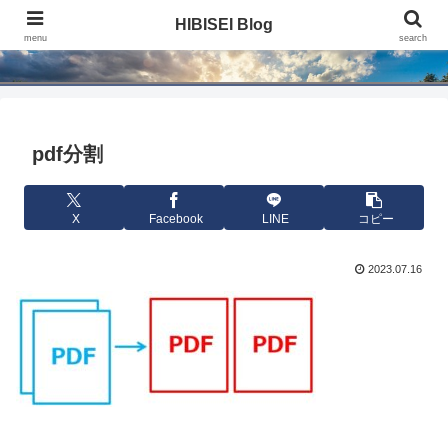
HIBISEI Blog
HIBISEI Blog
menu
search
pdf分割
X
Facebook
LINE
コピー
2023.07.16