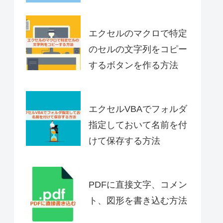
エクセルのマクロで特定
のセルの文字列をコピー
するボタンを作る方法
エクセルVBAでフォルダ
指定しておいて名前を付
けて保存する方法
PDFに直接文字、コメン
ト、図形を書き込む方法