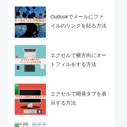
Outlookでメールにファ
イルのリンクを貼る方法
エクセルで横方向にオー
トフィルをする方法
エクセルで開発タブを表
示する方法