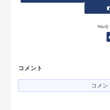
You
コメント
コメン