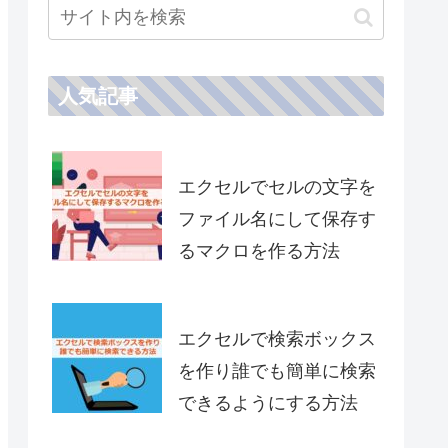
人気記事
エクセルでセルの文字を
ファイル名にして保存す
るマクロを作る方法
エクセルで検索ボックス
を作り誰でも簡単に検索
できるようにする方法