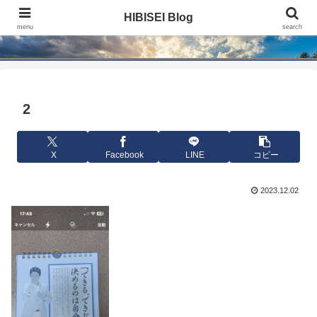
HIBISEI Blog
HIBISEI Blog
menu
search
2
X
Facebook
LINE
コピー
2023.12.02