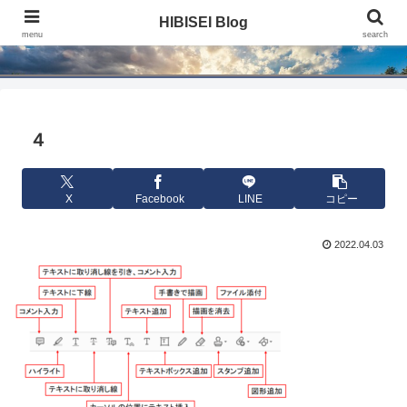
HIBISEI Blog
HIBISEI Blog
menu
search
４
X
Facebook
LINE
コピー
2022.04.03