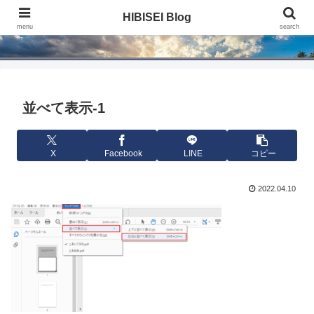
HIBISEI Blog
HIBISEI Blog
menu
search
並べて表示-1
X
Facebook
LINE
コピー
2022.04.10