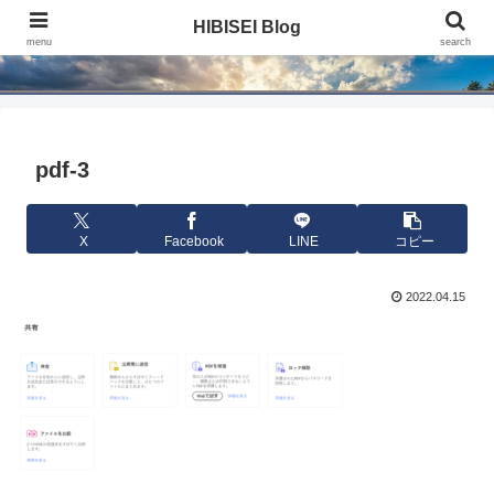
HIBISEI Blog
HIBISEI Blog
menu
search
pdf-3
X
Facebook
LINE
コピー
2022.04.15