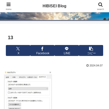
HIBISEI Blog
HIBISEI Blog
menu
search
13
X
Facebook
LINE
コピー
2024.04.07