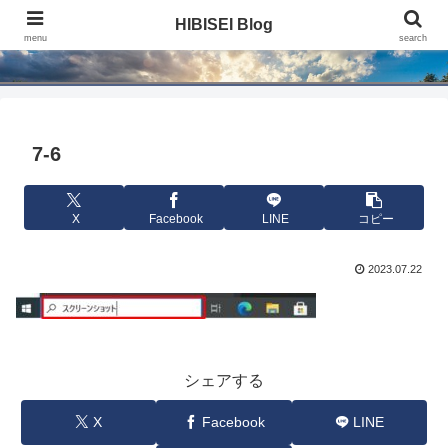
HIBISEI Blog
HIBISEI Blog
menu
search
7-6
X
Facebook
LINE
コピー
2023.07.22
シェアする
X
Facebook
LINE