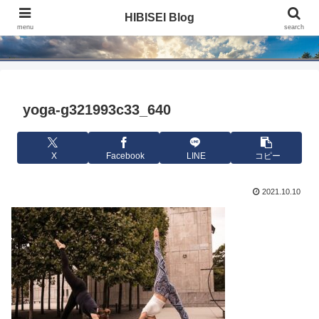
HIBISEI Blog
HIBISEI Blog
menu
search
yoga-g321993c33_640
X
Facebook
LINE
コピー
2021.10.10