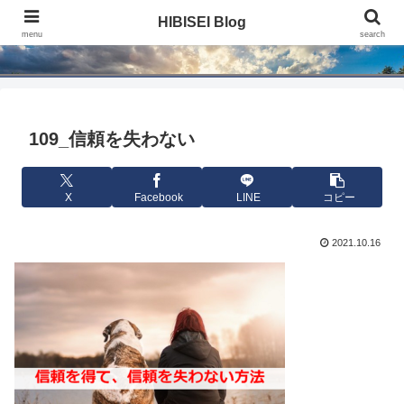
HIBISEI Blog
HIBISEI Blog
menu
search
109_信頼を失わない
X
Facebook
LINE
コピー
2021.10.16