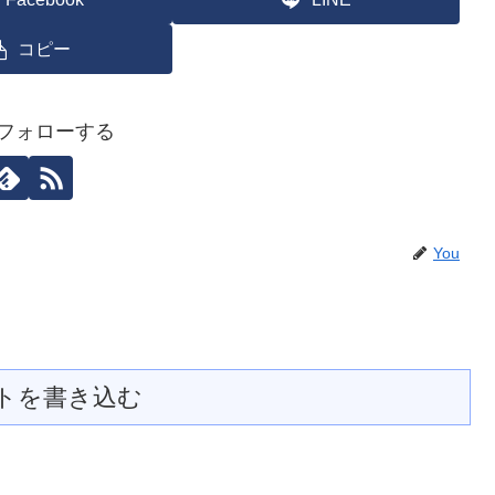
コピー
をフォローする
You
トを書き込む