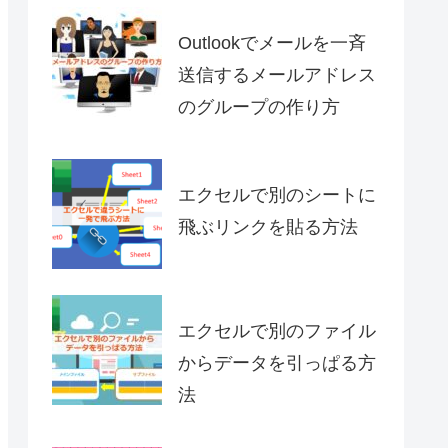
Outlookでメールを一斉
送信するメールアドレス
のグループの作り方
エクセルで別のシートに
飛ぶリンクを貼る方法
エクセルで別のファイル
からデータを引っぱる方
法