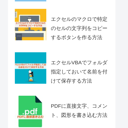
エクセルのマクロで特定
のセルの文字列をコピー
するボタンを作る方法
エクセルVBAでフォルダ
指定しておいて名前を付
けて保存する方法
PDFに直接文字、コメン
ト、図形を書き込む方法