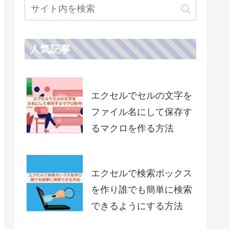
人気記事
エクセルでセルの文字を
ファイル名にして保存す
るマクロを作る方法
エクセルで検索ボックス
を作り誰でも簡単に検索
できるようにする方法