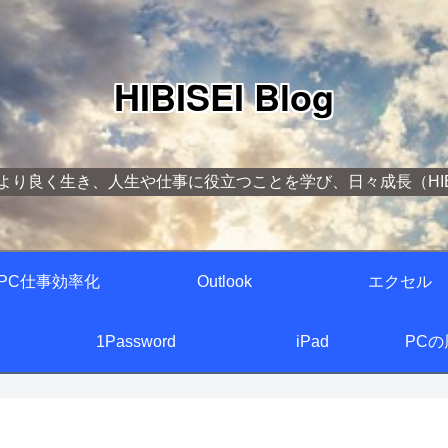
HIBISEI Blog
より良く生き、人生や仕事に役立つことを学び、日々成長（HIBI
PC仕事効率化
Outlook
エクセル
1Password
iPad
PC