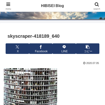
HIBISEI Blog
HIBISEI Blog
menu
search
skyscraper-418189_640
X
Facebook
LINE
コピー
2020.07.05