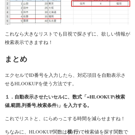
これなら大きなリストでも目視で探さずに、欲しい情報が
検索表示できますね！
まとめ
エクセルでID番号を入力したら、対応項目を自動表示さ
せるHLOOKUPを使う方法です。
１．自動表示させたいセルに、数式「=HLOOKUP(検索
値,範囲,列番号,検索条件)」を入力する。
これでリストと、にらめっこする時間を減らせますね！
横(行)
ちなみに、HLOOKUP関数は
で検索値を探す関数で