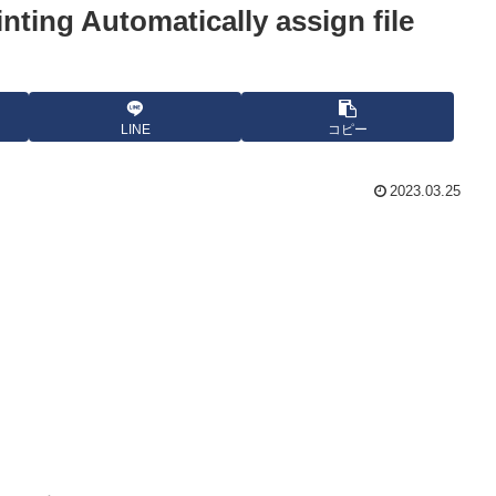
ing Automatically assign file
LINE
コピー
2023.03.25