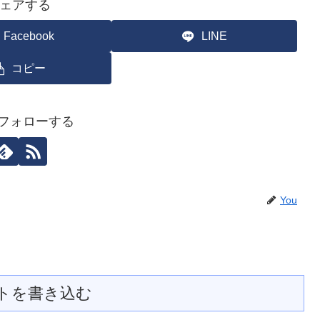
ェアする
Facebook
LINE
コピー
をフォローする
You
トを書き込む