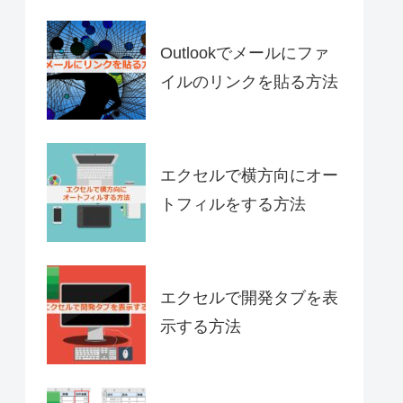
Outlookでメールにファ
イルのリンクを貼る方法
エクセルで横方向にオー
トフィルをする方法
エクセルで開発タブを表
示する方法