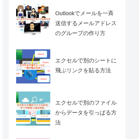
Outlookでメールを一斉
送信するメールアドレス
のグループの作り方
エクセルで別のシートに
飛ぶリンクを貼る方法
エクセルで別のファイル
からデータを引っぱる方
法