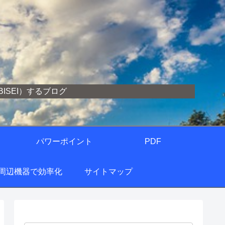
SEI）するブログ
パワーポイント
PDF
の周辺機器で効率化
サイトマップ