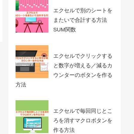
エクセルで別のシートを
またいで合計する方法
SUM関数
エクセルでクリックする
と数字が増える／減るカ
ウンターのボタンを作る
方法
エクセルで毎回同じとこ
ろを消すマクロボタンを
作る方法