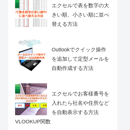
エクセルで表を数字の大
きい順、小さい順に並べ
替える方法
Outlookでクイック操作
を追加して定型メールを
自動作成する方法
エクセルでお客様番号を
入れたら社名や住所など
を自動表示する方法
VLOOKUP関数