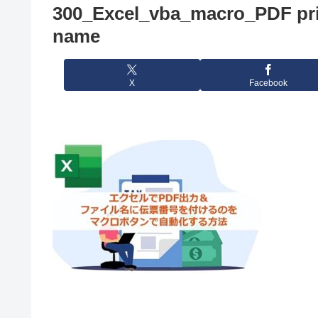
300_Excel_vba_macro_PDF print
name
X
Facebook