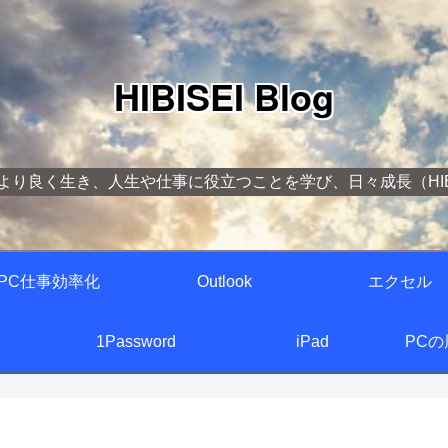
HIBISEI Blog
より良く生き、人生や仕事に役立つことを学び、日々成長（HIBI
PC仕事効率化
Outlook
エクセル
1Password
iPad
PC