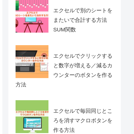
エクセルで別のシートを
またいで合計する方法
SUM関数
エクセルでクリックする
と数字が増える／減るカ
ウンターのボタンを作る
方法
エクセルで毎回同じとこ
ろを消すマクロボタンを
作る方法