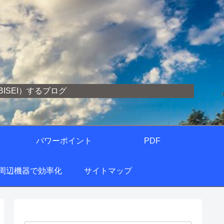
SEI）するブログ
パワーポイント
PDF
の周辺機器で効率化
サイトマップ