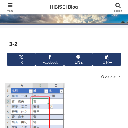
HIBISEI Blog
HIBISEI Blog
menu
search
3-2
X
Facebook
LINE
コピー
2022.08.14