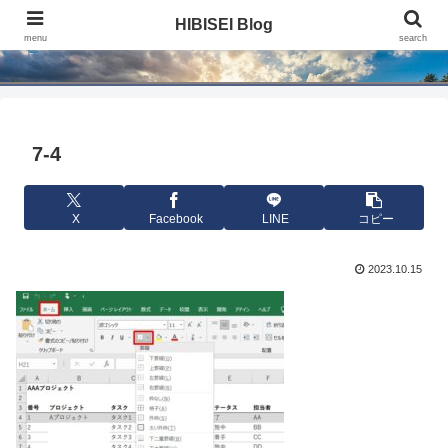
HIBISEI Blog
HIBISEI Blog
menu
search
7-4
X
Facebook
LINE
コピー
2023.10.15