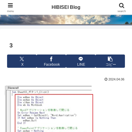
HIBISEI Blog
HIBISEI Blog
menu
search
3
X
Facebook
LINE
コピー
2024.04.06