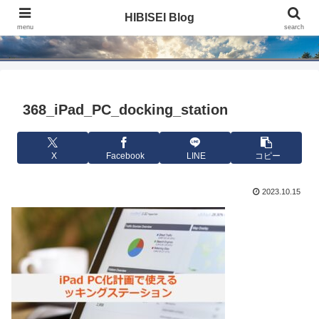
HIBISEI Blog
HIBISEI Blog
menu
search
368_iPad_PC_docking_station
X
Facebook
LINE
コピー
2023.10.15