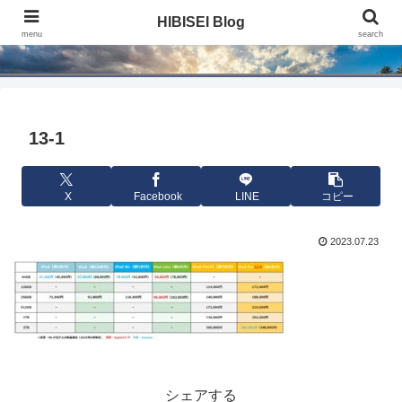
HIBISEI Blog
HIBISEI Blog
menu
search
13-1
X
Facebook
LINE
コピー
2023.07.23
シェアする