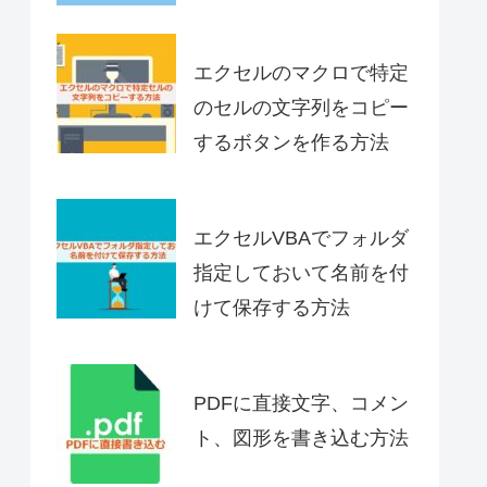
エクセルのマクロで特定
のセルの文字列をコピー
するボタンを作る方法
エクセルVBAでフォルダ
指定しておいて名前を付
けて保存する方法
PDFに直接文字、コメン
ト、図形を書き込む方法