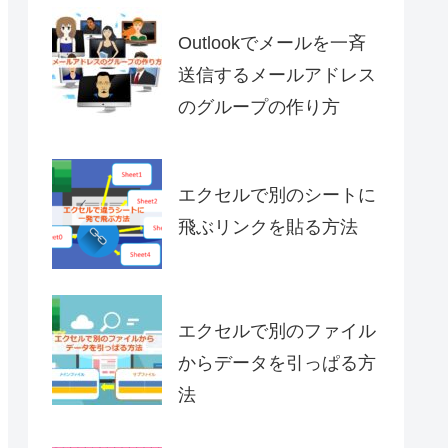
Outlookでメールを一斉
送信するメールアドレス
のグループの作り方
エクセルで別のシートに
飛ぶリンクを貼る方法
エクセルで別のファイル
からデータを引っぱる方
法