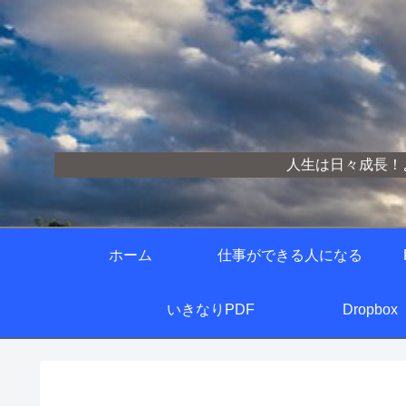
人生は日々成長！
ホーム
仕事ができる人になる
いきなりPDF
Dropbox