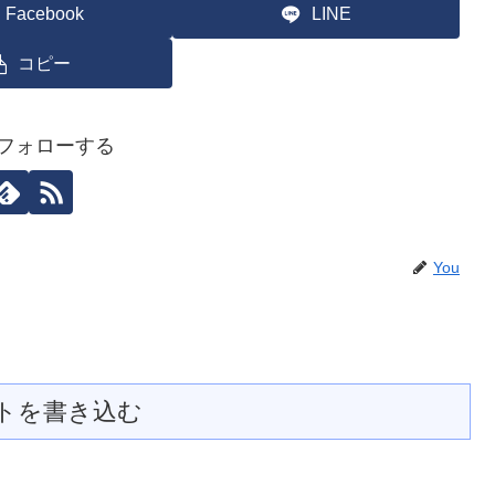
Facebook
LINE
コピー
をフォローする
You
トを書き込む