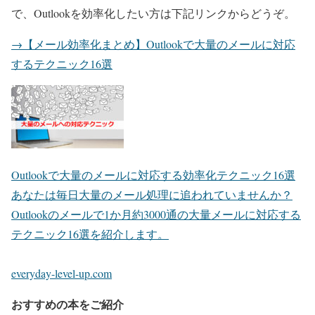
で、Outlookを効率化したい方は下記リンクからどうぞ。
→【メール効率化まとめ】Outlookで大量のメールに対応
するテクニック16選
Outlookで大量のメールに対応する効率化テクニック16選
あなたは毎日大量のメール処理に追われていませんか？
Outlookのメールで1か月約3000通の大量メールに対応する
テクニック16選を紹介します。
everyday-level-up.com
おすすめの本をご紹介