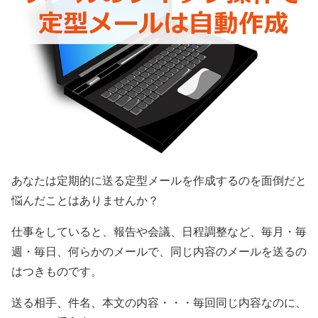
あなたは定期的に送る定型メールを作成するのを面倒だと
悩んだことはありませんか？
仕事をしていると、報告や会議、日程調整など、毎月・毎
週・毎日、何らかのメールで、同じ内容のメールを送るの
はつきものです。
送る相手、件名、本文の内容・・・毎回同じ内容なのに、