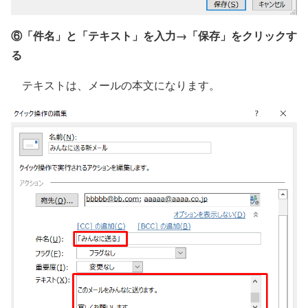
⑥「件名」と「テキスト」を入力→「保存」をクリックす
る
テキストは、メールの本文になります。