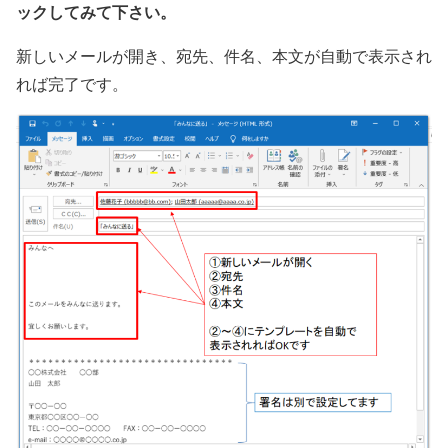
ックしてみて下さい。
新しいメールが開き、宛先、件名、本文が自動で表示され
れば完了です。