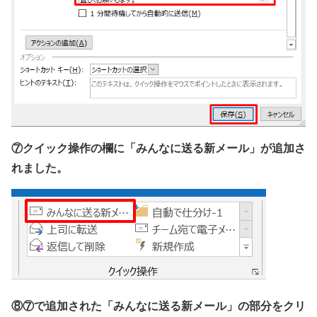
⑦クイック操作の欄に「みんなに送る新メール」が追加さ
れました。
⑧⑦で追加された「みんなに送る新メール」の部分をクリ