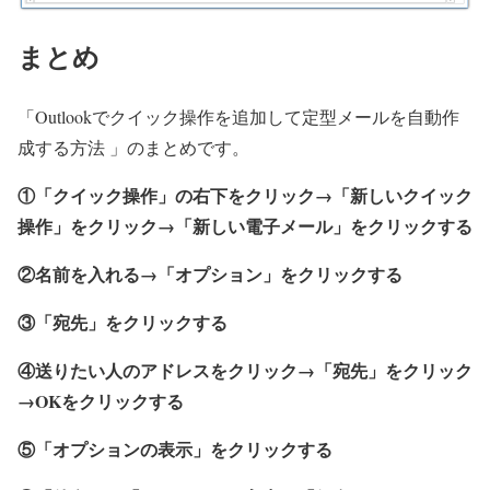
まとめ
「Outlookでクイック操作を追加して定型メールを自動作
成する方法 」のまとめです。
①「クイック操作」の右下をクリック→「新しいクイック
操作」をクリック→「新しい電子メール」をクリックする
②名前を入れる→「オプション」をクリックする
③「宛先」をクリックする
④送りたい人のアドレスをクリック→「宛先」をクリック
→OKをクリックする
⑤「オプションの表示」をクリックする