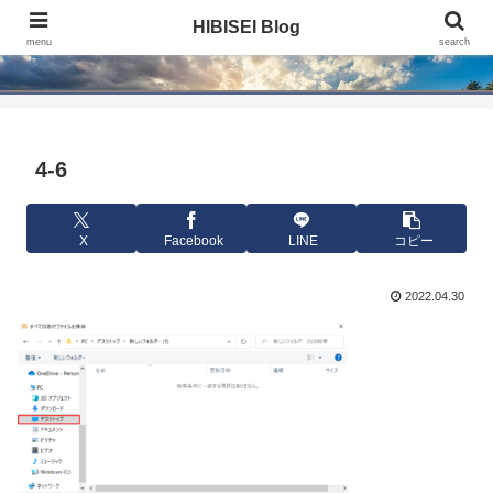
HIBISEI Blog
HIBISEI Blog
menu
search
4-6
X
Facebook
LINE
コピー
2022.04.30