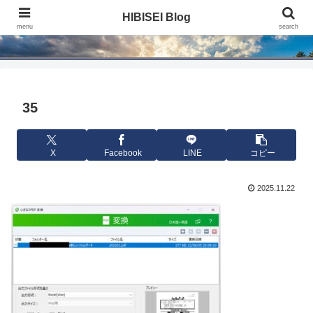
HIBISEI Blog
HIBISEI Blog
menu
search
35
X
Facebook
LINE
コピー
2025.11.22