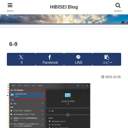
HIBISEI Blog
HIBISEI Blog
menu
search
6-9
X
Facebook
LINE
コピー
2023.10.29