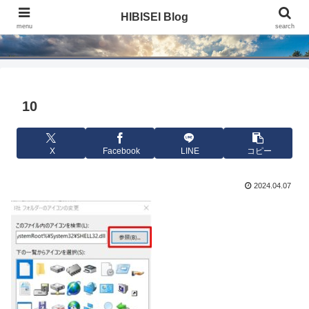
HIBISEI Blog
HIBISEI Blog
menu
search
10
X
Facebook
LINE
コピー
2024.04.07