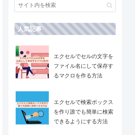
人気記事
エクセルでセルの文字を
ファイル名にして保存す
るマクロを作る方法
エクセルで検索ボックス
を作り誰でも簡単に検索
できるようにする方法