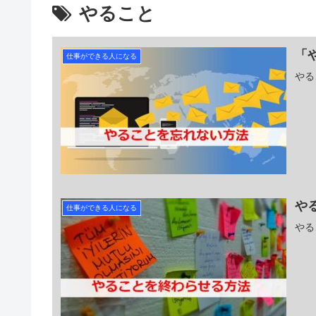
やること
「
仕事ができる人になる
やる
や
仕事ができる人になる
やる