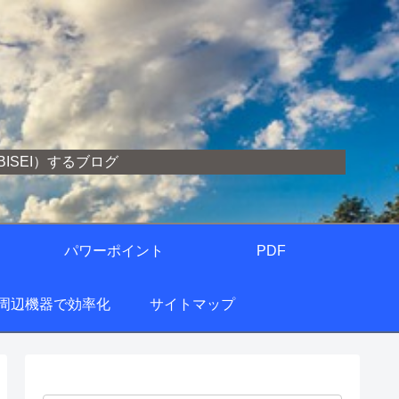
SEI）するブログ
パワーポイント
PDF
の周辺機器で効率化
サイトマップ