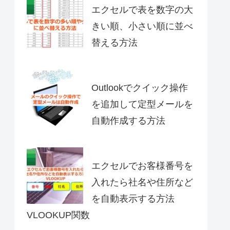
エクセルで表を数字の大
きい順、小さい順に並べ
替える方法
Outlookでクイック操作
を追加して定型メールを
自動作成する方法
エクセルでお客様番号を
入れたら社名や住所など
を自動表示する方法
VLOOKUP関数