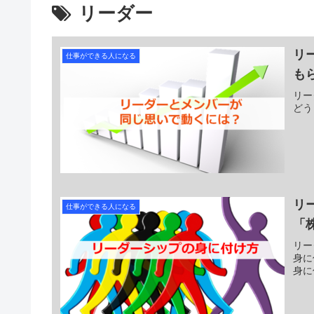
リーダー
リ
仕事ができる人になる
も
リー
どう
リ
仕事ができる人になる
「
リー
身に
身に