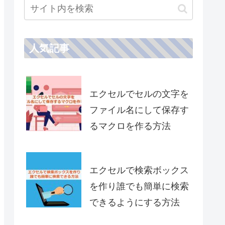
人気記事
エクセルでセルの文字を
ファイル名にして保存す
るマクロを作る方法
エクセルで検索ボックス
を作り誰でも簡単に検索
できるようにする方法