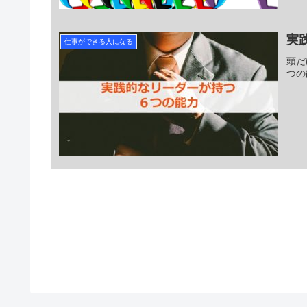
実
仕事ができる人になる
頭だ
つの