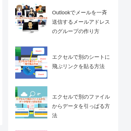
Outlookでメールを一斉
送信するメールアドレス
のグループの作り方
エクセルで別のシートに
飛ぶリンクを貼る方法
エクセルで別のファイル
からデータを引っぱる方
法