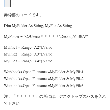
赤枠部のコードです。
Dim MyFolder As String, MyFile As String
MyFolder = “C:\Users\＊＊＊＊＊\Desktop\仕事A\”
MyFile1 = Range(“A2”).Value
MyFile2 = Range(“A3”).Value
MyFile3 = Range(“A4”).Value
Workbooks.Open Filename:=MyFolder & MyFile1
Workbooks.Open Filename:=MyFolder & MyFile2
Workbooks.Open Filename:=MyFolder & MyFile3
注：「＊＊＊＊＊」の所には、デスクトップのパスを入れ
て下さい。