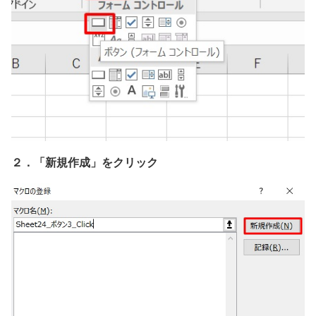
２．「新規作成」をクリック