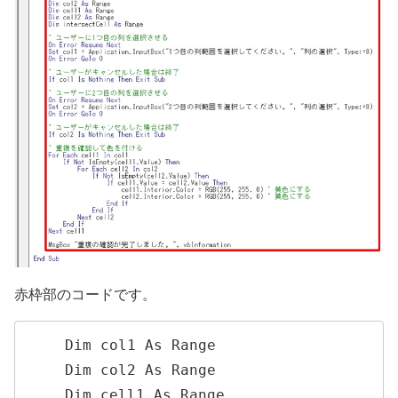
赤枠部のコードです。
    Dim col1 As Range

    Dim col2 As Range

    Dim cell1 As Range
