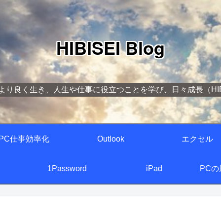
HIBISEI Blog
より良く生き、人生や仕事に役立つことを学び、日々成長（HIBI
PC仕事効率化
Outlook
エクセル
1Password
iPad
PC