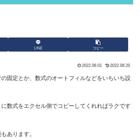
LINE
コピー
2022.08.01
2022.08.20
行の固定とか、数式のオートフィルなどをいちいち設
うに数式をエクセル側でコピーしてくれればラクです
能もあります。