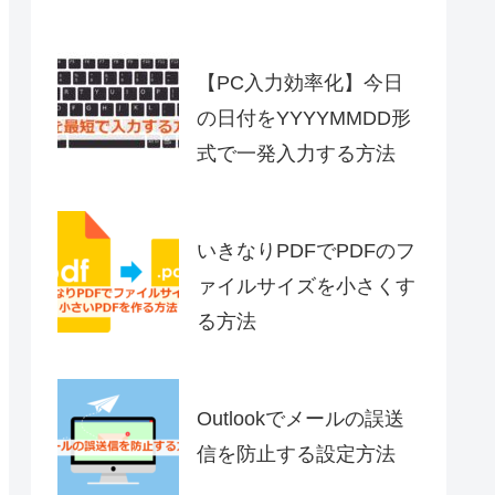
【PC入力効率化】今日
の日付をYYYYMMDD形
式で一発入力する方法
いきなりPDFでPDFのフ
ァイルサイズを小さくす
る方法
Outlookでメールの誤送
信を防止する設定方法