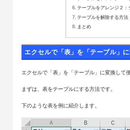
テーブルをアレンジ２：
テーブルを解除する方法
まとめ
エクセルで「表」を「テーブル」に
エクセルで「表」を「テーブル」に変換して
まずは、表をテーブルにする方法です。
下のような表を例に紹介します。