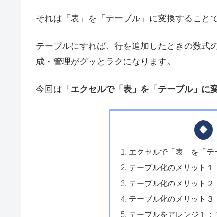
それは「表」を「テーブル」に変換すること
テーブルにすれば、行を追加したときの数式
成・管理がグッとラクになります。
今回は「
エクセルで「表」を「テーブル」に
エクセルで「表」を「テ
テーブル化のメリット１
テーブル化のメリット２
テーブル化のメリット３
テーブルをアレンジ１：