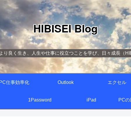
HIBISEI Blog
より良く生き、人生や仕事に役立つことを学び、日々成長（HIBI
PC仕事効率化
Outlook
エクセル
1Password
iPad
PC