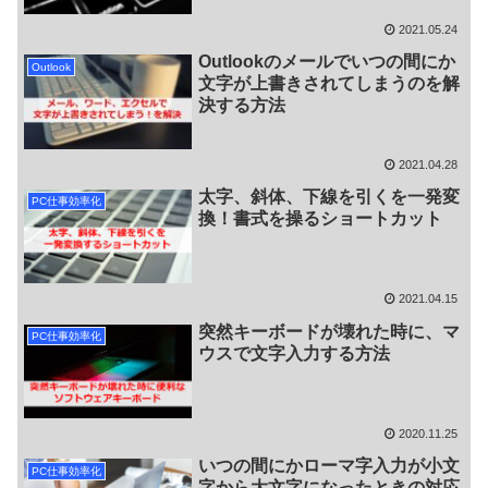
2021.05.24
Outlookのメールでいつの間にか
Outlook
文字が上書きされてしまうのを解
決する方法
2021.04.28
太字、斜体、下線を引くを一発変
PC仕事効率化
換！書式を操るショートカット
2021.04.15
突然キーボードが壊れた時に、マ
PC仕事効率化
ウスで文字入力する方法
2020.11.25
いつの間にかローマ字入力が小文
PC仕事効率化
字から大文字になったときの対応