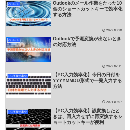
Outlookのメール作業をたった10
Outlook
個のショートカットキーで効率化
する方法
2022.03.20
Outlookで予測変換が出ないとき
Outlook
の対応方法
2022.02.11
【PC入力効率化】今日の日付を
PC仕事効率化
YYYYMMDD形式で一発入力する
方法
2021.09.07
【PC入力効率化】誤変換したと
PC仕事効率化
きは、再入力せずに再変換するシ
ョートカットキーが便利