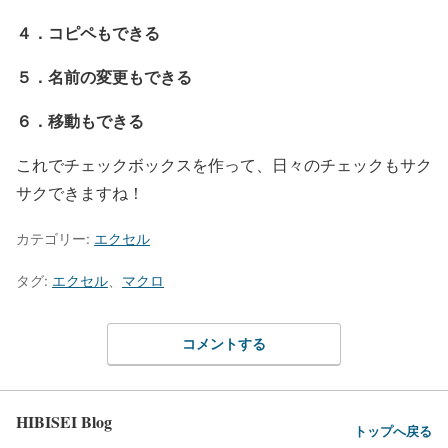
４．コピペもできる
５．名前の変更もできる
６．移動もできる
これでチェックボックスを作って、日々のチェックもサク
サクできますね！
カテゴリー:
エクセル
タグ:
エクセル
、
マクロ
コメントする
HIBISEI Blog
トップへ戻る