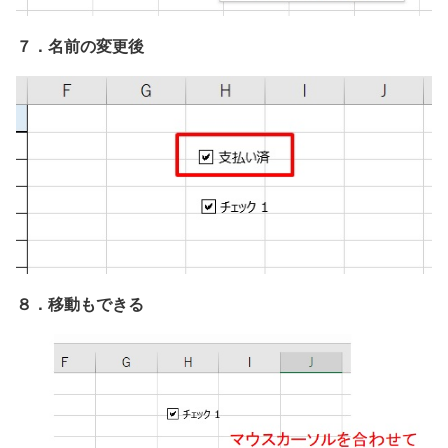
７．名前の変更後
８．移動もできる