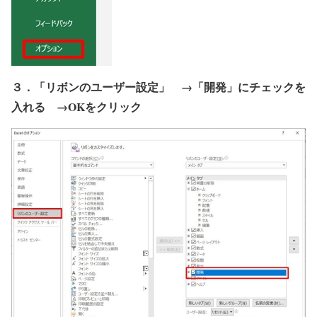
３．「リボンのユーザー設定」 →「開発」にチェックを
入れる →OKをクリック