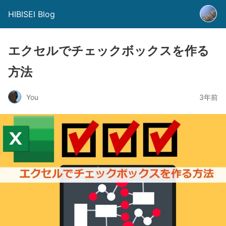
HIBISEI Blog
エクセルでチェックボックスを作る
方法
You
3年前