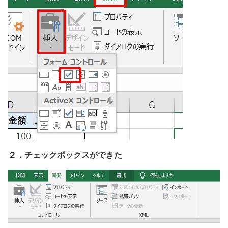
２．チェックボックスができた