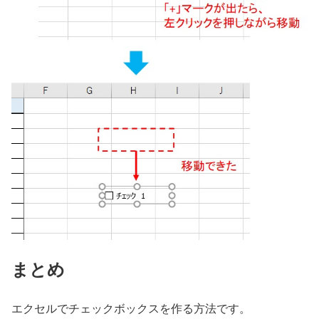
まとめ
エクセルでチェックボックスを作る方法です。