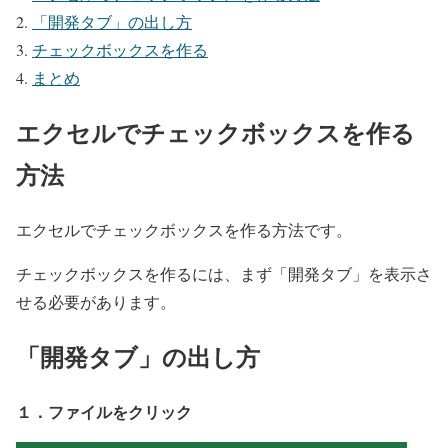
「開発タブ」の出し方
チェックボックスを作る
まとめ
エクセルでチェックボックスを作る
方法
エクセルでチェックボックスを作る方法です。
チェックボックスを作るには、まず「開発タブ」を表示さ
せる必要があります。
「開発タブ」の出し方
１．ファイルをクリック