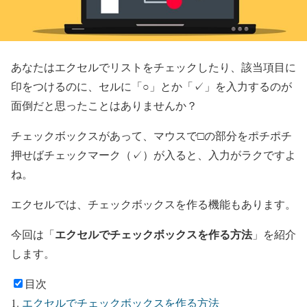
あなたはエクセルでリストをチェックしたり、該当項目に
印をつけるのに、セルに「○」とか「✓」を入力するのが
面倒だと思ったことはありませんか？
チェックボックスがあって、マウスで□の部分をポチポチ
押せばチェックマーク（✓）が入ると、入力がラクですよ
ね。
エクセルでは、チェックボックスを作る機能もあります。
エクセルでチェックボックスを作る方法
今回は「
」を紹介
します。
目次
エクセルでチェックボックスを作る方法