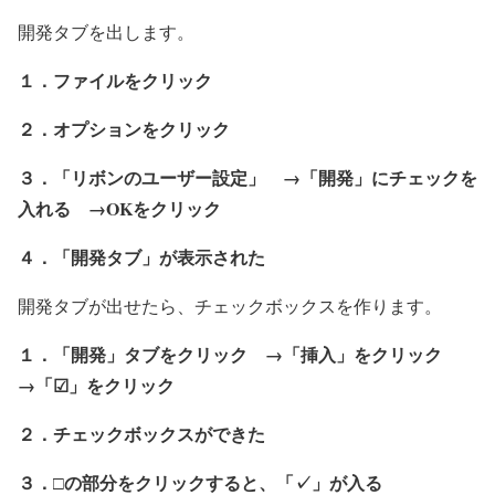
開発タブを出します。
１．ファイルをクリック
２．オプションをクリック
３．「リボンのユーザー設定」 →「開発」にチェックを
入れる →OKをクリック
４．「開発タブ」が表示された
開発タブが出せたら、チェックボックスを作ります。
１．「開発」タブをクリック →「挿入」をクリック
→「☑」をクリック
２．チェックボックスができた
３．□の部分をクリックすると、「✓」が入る