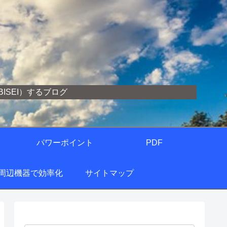
SEI）するブログ
パワーポイント
PDF
の周辺機器で効率化
サイトマップ