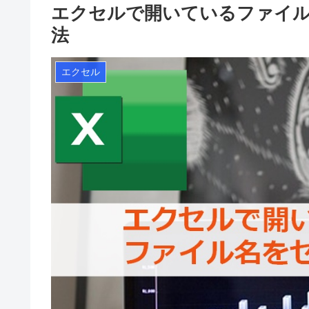
エクセルで開いているファイ
法
エクセル