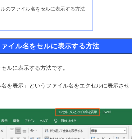
イルのファイル名をセルに表示する方法
ファイル名をセルに表示する方法
をセルに表示する方法です。
ル名を表示」というファイル名をエクセルに表示させ