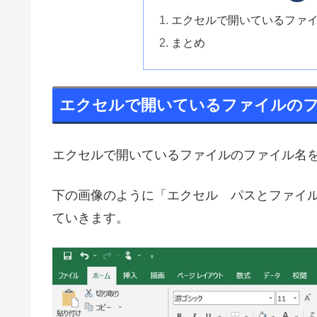
エクセルで開いているファ
まとめ
エクセルで開いているファイルの
エクセルで開いているファイルのファイル名
下の画像のように「エクセル パスとファイ
ていきます。