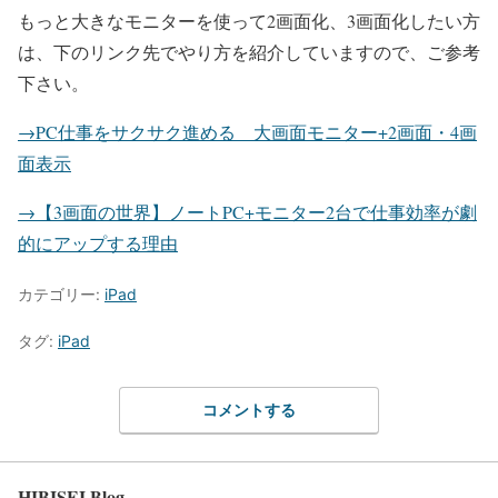
もっと大きなモニターを使って2画面化、3画面化したい方
は、下のリンク先でやり方を紹介していますので、ご参考
下さい。
→PC仕事をサクサク進める 大画面モニター+2画面・4画
面表示
→【3画面の世界】ノートPC+モニター2台で仕事効率が劇
的にアップする理由
カテゴリー:
iPad
タグ:
iPad
コメントする
HIBISEI Blog