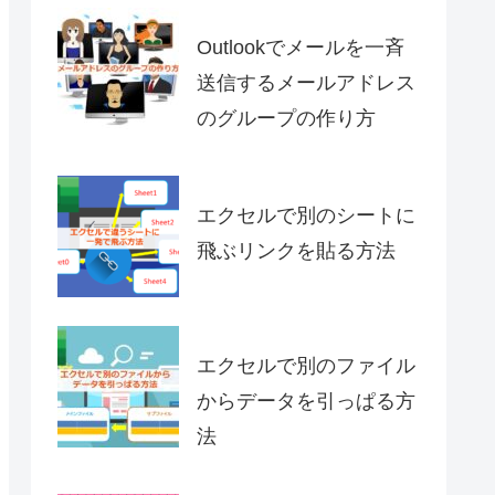
Outlookでメールを一斉
送信するメールアドレス
のグループの作り方
エクセルで別のシートに
飛ぶリンクを貼る方法
エクセルで別のファイル
からデータを引っぱる方
法