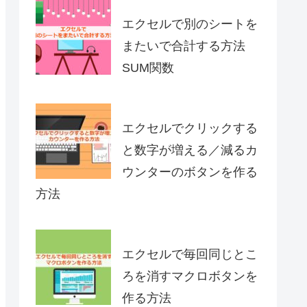
エクセルで別のシートを
またいで合計する方法
SUM関数
エクセルでクリックする
と数字が増える／減るカ
ウンターのボタンを作る
方法
エクセルで毎回同じとこ
ろを消すマクロボタンを
作る方法