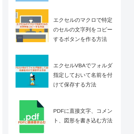
エクセルのマクロで特定
のセルの文字列をコピー
するボタンを作る方法
エクセルVBAでフォルダ
指定しておいて名前を付
けて保存する方法
PDFに直接文字、コメン
ト、図形を書き込む方法