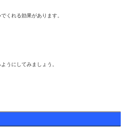
いでくれる効果があります。
るようにしてみましょう。