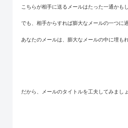
こちらが相手に送るメールはたった一通かも
でも、相手からすれば膨大なメールの一つに
あなたのメールは、膨大なメールの中に埋も
だから、メールのタイトルを工夫してみまし