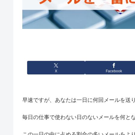
X
Facebook
早速ですが、あなたは一日に何回メールを送
毎日の仕事で使わない日のないメールを何と
この一日の中に占める割合の多いメールをよ