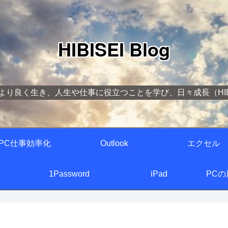
HIBISEI Blog
より良く生き、人生や仕事に役立つことを学び、日々成長（HIBI
PC仕事効率化
Outlook
エクセル
1Password
iPad
PC