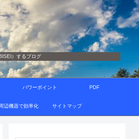
SEI）するブログ
パワーポイント
PDF
の周辺機器で効率化
サイトマップ