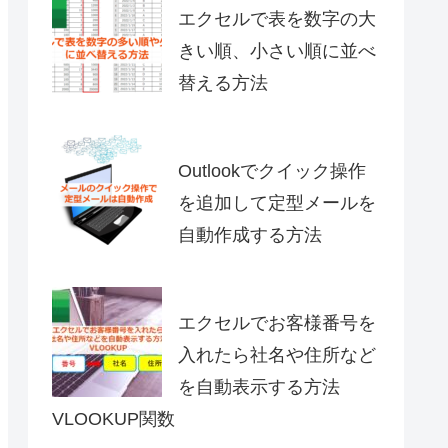
エクセルで表を数字の大
きい順、小さい順に並べ
替える方法
Outlookでクイック操作
を追加して定型メールを
自動作成する方法
エクセルでお客様番号を
入れたら社名や住所など
を自動表示する方法
VLOOKUP関数