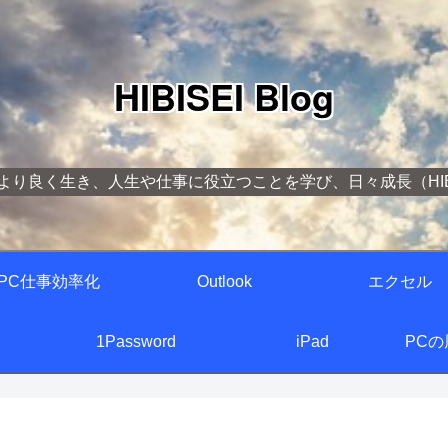
HIBISEI Blog
より良く生き、人生や仕事に役立つことを学び、日々成長（HIBI
PC仕事効率化
Outlook
エクセル
1Password
iPad
PC