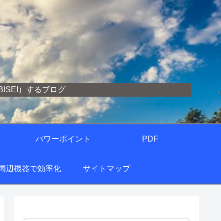
SEI）するブログ
パワーポイント
PDF
の周辺機器で効率化
サイトマップ