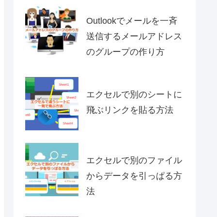
Outlookでメールを一斉
送信するメールアドレス
のグループの作り方
エクセルで別のシートに
飛ぶリンクを貼る方法
エクセルで別のファイル
からデータを引っぱる方
法