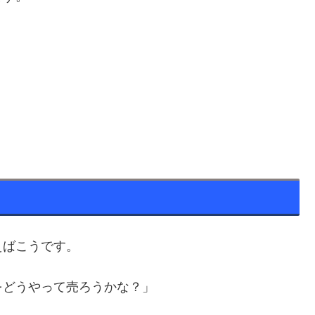
えばこうです。
円をどうやって売ろうかな？」