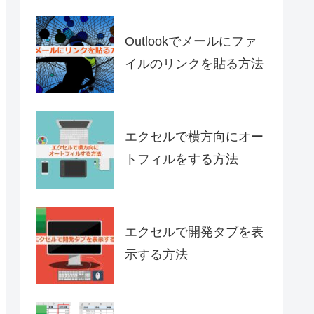
Outlookでメールにファ
イルのリンクを貼る方法
エクセルで横方向にオー
トフィルをする方法
エクセルで開発タブを表
示する方法