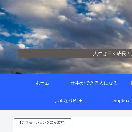
人生は日々成長！
ホーム
仕事ができる人になる
いきなりPDF
Dropbox
【プロモーションを含みます】