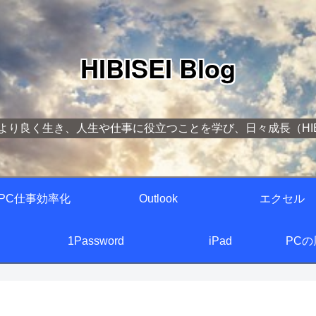
HIBISEI Blog
より良く生き、人生や仕事に役立つことを学び、日々成長（HIBI
PC仕事効率化
Outlook
エクセル
1Password
iPad
PC