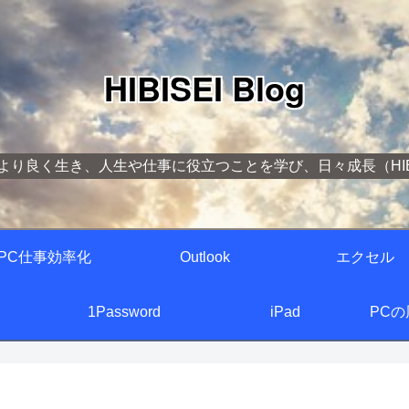
HIBISEI Blog
より良く生き、人生や仕事に役立つことを学び、日々成長（HIBI
PC仕事効率化
Outlook
エクセル
1Password
iPad
PC